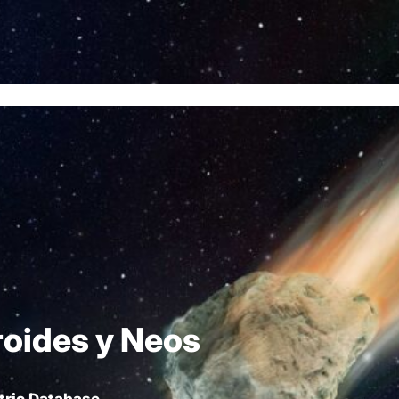
cio
Historia
Asteroides
Neos
Boletines
Observatorios
Dat
oides y Neos
tric Database