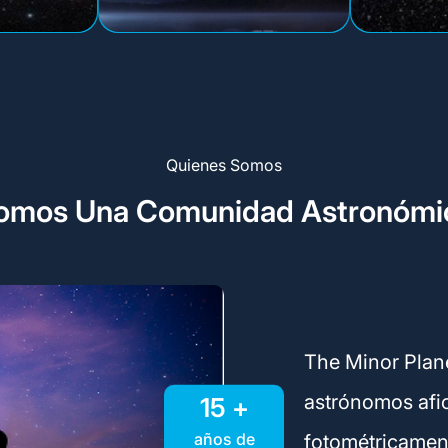
Quienes Somos
omos Una Comunidad Astronómi
The Minor Plane
astrónomos afi
15 +
años de
fotométricamen