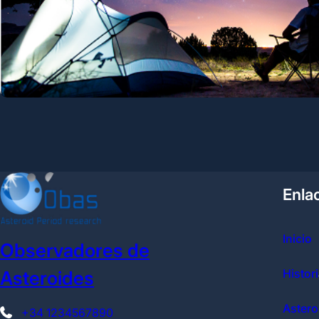
Enla
Inicio
Observadores de
Histori
Asteroides
Astero
+34 1234567890