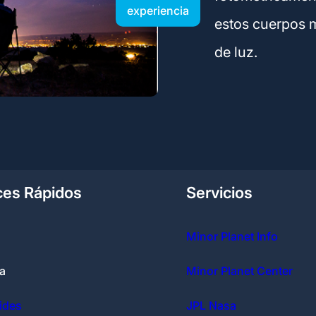
experiencia
estos cuerpos 
de luz.
ces Rápidos
Servicios
Minor Planet Info
A
Minor Planet Center
ides
JPL Nasa